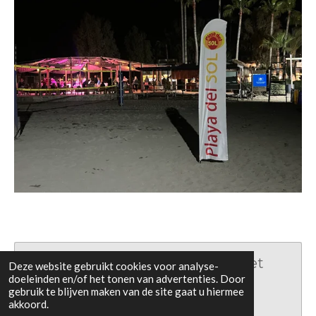
Maak jouw eigen website met
Deze website gebruikt cookies voor analyse-
doeleinden en/of het tonen van advertenties. Door
JouwWeb
gebruik te blijven maken van de site gaat u hiermee
akkoord.